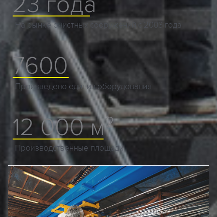
23 года
На рынке очистных
сооружений с 2003 года
7600
Произведено
единиц оборудования
2
12 000 м
Производственные
площади