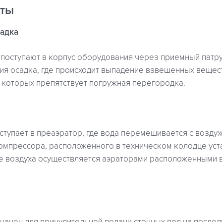
оты
садка
поступают в корпус оборудования через приемный патру
ия осадка, где происходит выпадение взвешенных вещес
которых препятствует погружная перегородка.
ступает в преаэратор, где вода перемешивается с возду
компрессора, расположенного в техническом колодце уст
е воздуха осуществляется аэраторами расположенными 
начен для принудительной подачи сточных вод на после