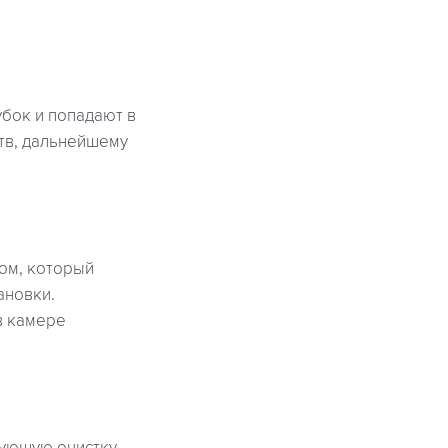
бок и попадают в
тв, дальнейшему
хом, который
ановки.
в камере
дующую очистку.