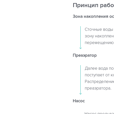
Принцип раб
Зона накопления о
Сточные воды 
зону накоплен
перемещению 
Преаэратор
Далее вода по
поступает от 
Распределени
преаэратора.
Насос
Насос предназ