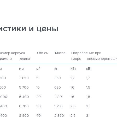
истики и цены
азмер корпуса
Объем
Масса
Потребление при
иаметр
длина
гидро
пневмоперемеши
м
мм
м
кг
кВт
кВт
3
 500
2 850
5
350
1,2
1,2
 500
5 700
10
680
1,6
1,5
 000
6 400
20
1 130
1,6
1,5
 400
6 700
30
1 750
2,5
3
 400
8 900
40
2 350
2,5
3