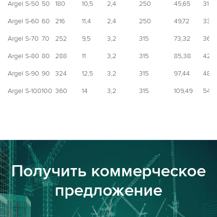
Argel S-50
50
180
10,5
2,4
250
45,65
31,0
Argel S-60
60
216
11,4
2,4
250
49,72
33,7
Argel S-70
70
252
9,5
3,2
315
73,32
36,6
Argel S-80
80
288
11
3,2
315
85,38
42,4
Argel S-90
90
324
12,5
3,2
315
97,44
48,2
Argel S-100
100
360
14
3,2
315
109,49
54,0
Получить коммерческое
предложение