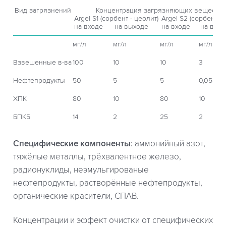
Вид загрязнений
Концентрация загрязняющих веществ
Argel S1 (сорбент - цеолит)
Argel S2 (сорбент - 
на входе
на выходе
на входе
на вых
мг/л
мг/л
мг/л
мг/л
Взвешенные в-ва
100
10
10
3
Нефтепродукты
50
5
5
0,05
ХПК
80
10
80
10
БПК5
14
2
25
2
Специфические компоненты
: аммонийный азот,
тяжёлые металлы, трёхвалентное железо,
радионуклиды, неэмульгированые
нефтепродукты, растворённые нефтепродукты,
органические красители, СПАВ.
Концентрации и эффект очистки от специфических