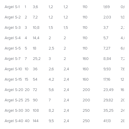
Argel S-1
1
3,6
1,2
1,2
110
1,69
0,6
Argel S-2
2
7,2
1,2
1,2
110
2,03
1,08
Argel S-3
3
10,8
1,5
1,5
110
3,7
2,3
Argel S-4
4
14,4
2
2
110
5,7
4,82
Argel S-5
5
18
2,5
2
110
7,27
6,03
Argel S-7
7
25,2
3
2
160
8,84
7,23
Argel S-10
10
36
2,6
2,4
160
9,93
7,69
Argel S-15
15
54
4,2
2,4
160
17,16
12,4
Argel S-20
20
72
5,6
2,4
200
23,49
16,5
Argel S-25
25
90
7
2,4
200
29,82
20,7
Argel S-30
30
108
8,2
2,4
250
35,25
24,2
Argel S-40
40
144
9,5
2,4
250
41,13
28,1