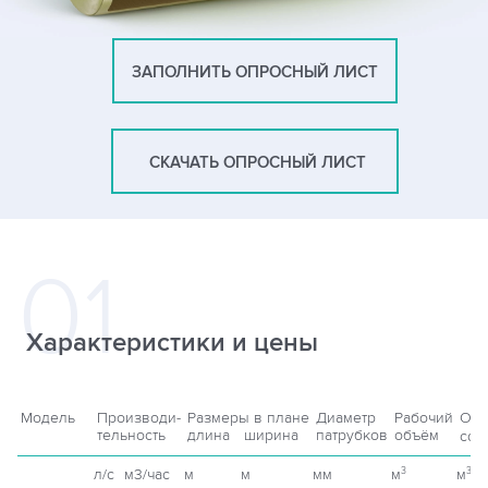
ЗАПОЛНИТЬ ОПРОСНЫЙ ЛИСТ
СКАЧАТЬ ОПРОСНЫЙ ЛИСТ
Характеристики и цены
Модель
Производи-
Размеры в плане
Диаметр
Рабочий
Об
тельность
длина
ширина
патрубков
объём
сор
л/с
м3/час
м
м
мм
м
м
3
3