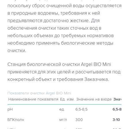
поскольку сброс очищенной воды осуществляется
в природные водоемы, требования к ней
предъявляются достаточно жесткие. Для
обеспечения очистки таких сточных вод в
небольших объемах до требуемых нормативов
необходимо применять биологические методы
очистки.
Станция биологической очистки Argel BIO Mini
применяется для этих целей и рассчитывается под
конкретный объект и требования Заказчика.
Показатели очистки Argel BIO Mini
Наименование показателя
Ед. изм.
Значение на входе
Значени
рН
ед.
6,5-8,5
6,5-8,5
БПКполн
мг/л
300
3-10