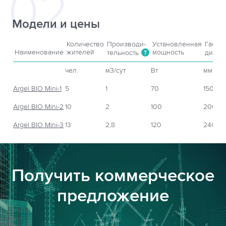
Модели и цены
Количество
Производи-
Установленная
Габар
Наименование
жителей
мощность
тельность
диаме
?
чел.
м3/сут
Вт
мм
Argel BIO Mini-1
5
1
70
1500
Argel BIO Mini-2
10
2
100
2000
Argel BIO Mini-3
13
2,8
120
2400
Получить коммерческое
предложение