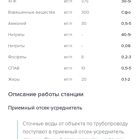
ХПК
мг/л
375
30-50
Взвешенные вещества
мг/л
300
Сфон + 
Аммоний
мг/л
30
0,5-5
Нитраты
мг/л
-
40-50
Нитриты
мг/л
-
0,08-1,5
Фосфаты
мг/л
8
0,2-3
СПАВ
мг/л
10
0,5-5
Жиры
мг/л
20
0,1-2
Описание работы станции
Приемный отсек-усреднитель
Сточные воды от объекта по трубопроводу
поступают в приемный отсек-усреднитель