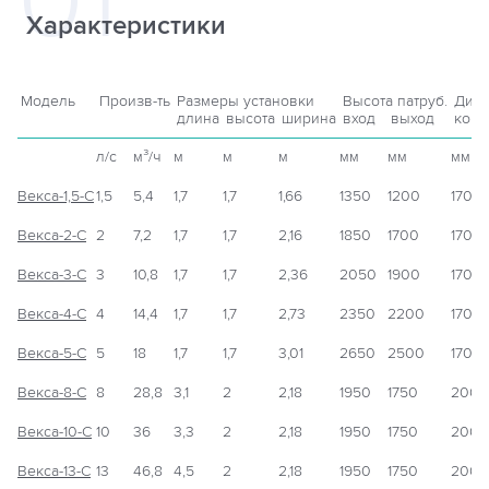
Характеристики
Модель
Произв-ть
Размеры установки
Высота патруб.
Диам
длина
высота
ширина
вход
выход
корп
л/с
м³/ч
м
м
м
мм
мм
мм
Векса-1,5-С
1,5
5,4
1,7
1,7
1,66
1350
1200
1700
Векса-2-С
2
7,2
1,7
1,7
2,16
1850
1700
1700
Векса-3-С
3
10,8
1,7
1,7
2,36
2050
1900
1700
Векса-4-С
4
14,4
1,7
1,7
2,73
2350
2200
1700
Векса-5-С
5
18
1,7
1,7
3,01
2650
2500
1700
Векса-8-С
8
28,8
3,1
2
2,18
1950
1750
2000
Векса-10-С
10
36
3,3
2
2,18
1950
1750
2000
Векса-13-С
13
46,8
4,5
2
2,18
1950
1750
2000