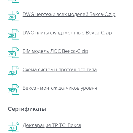
DWG чертежи всех моделей Векса-C.zip
DWG плиты фундаментные Векса-С.zip
BIM модель ЛОС Векса-С.zip
Схема системы проточного типа
Векса - монтаж датчиков уровня
Сертификаты
Декларация ТР ТС: Векса