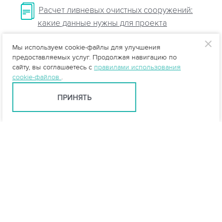
Расчет ливневых очистных сооружений:
какие данные нужны для проекта
Назначение ливневой системы на
Мы используем cookie-файлы для улучшения
предоставляемых услуг. Продолжая навигацию по
автомобильных дорогах
сайту, вы соглашаетесь с
правилами использования
cookie-файлов
.
Очистные сооружения ливневой
канализации
ПРИНЯТЬ
Казань +7 (843) 500-58-10