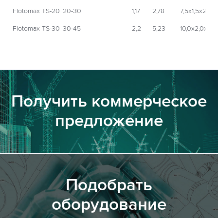
Flotomax TS-20
20-30
1,17
2,78
7,5х1,5х2,0
Flotomax TS-30
30-45
2,2
5,23
10,0х2,0х2,0
Получить коммерческое
предложение
Подобрать
оборудование