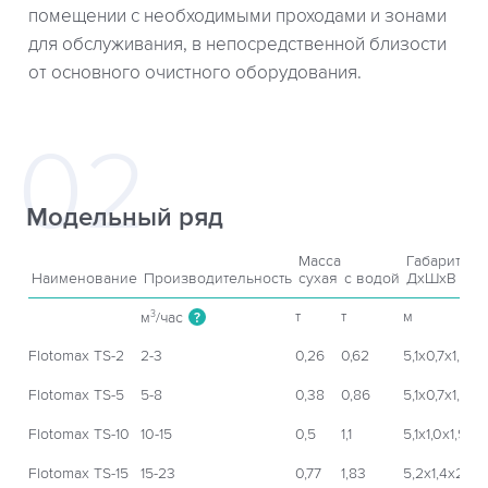
помещении с необходимыми проходами и зонами
для обслуживания, в непосредственной близости
от основного очистного оборудования.
Модельный ряд
Масса
Габариты
Наименование
Производительность
сухая
с водой
ДxШхВ
т
т
м
м
/час
3
?
Flotomax TS-2
2-3
0,26
0,62
5,1х0,7х1,2
Flotomax TS-5
5-8
0,38
0,86
5,1х0,7х1,4
Flotomax TS-10
10-15
0,5
1,1
5,1х1,0х1,9
Flotomax TS-15
15-23
0,77
1,83
5,2х1,4х2,0