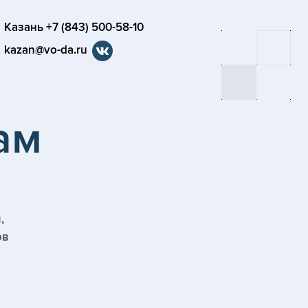
Казань +7 (843) 500-58-10
kazan@vo-da.ru
ам
,
ов