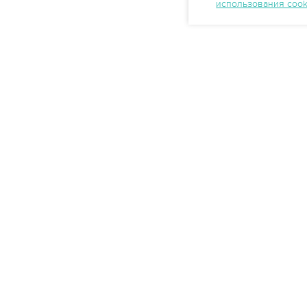
использования coo
Профессиональные решения
очистки воды