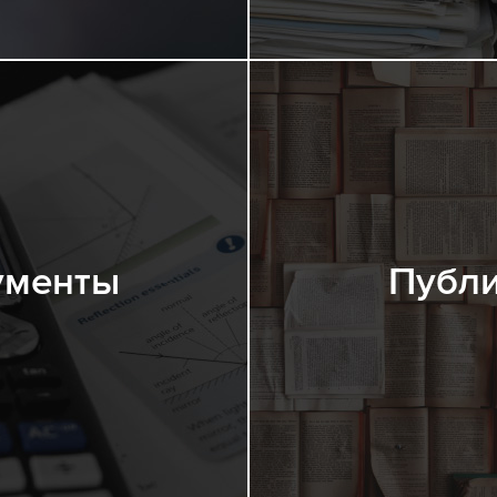
ументы
Публ