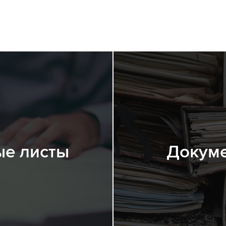
е листы
Докум