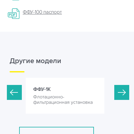
ФФУ-100 паспорт
Другие модели
ФФУ-1К
ФФУ-4М
Флотационно-
Флотацио
ановка
фильтрационная установка
фильтрац