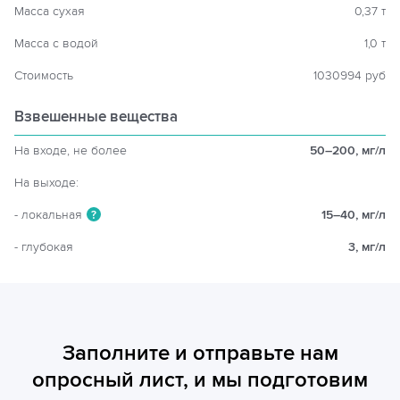
Масса сухая
0,37 т
Масса с водой
1,0 т
Стоимость
1030994 руб
Взвешенные вещества
На входе, не более
50–200, мг/л
На выходе:
- локальная
15–40, мг/л
?
- глубокая
3, мг/л
Заполните и отправьте нам
опросный лист, и мы подготовим