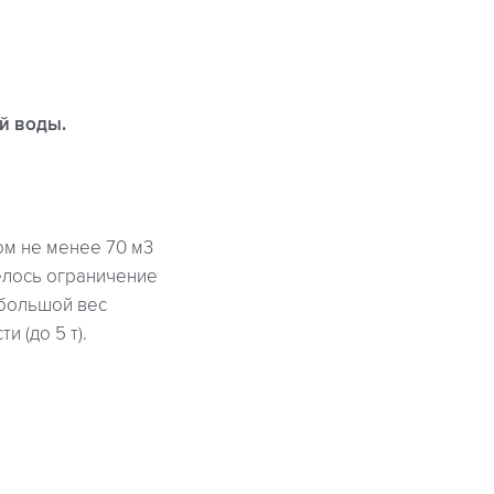
й воды.
ом не менее 70 м3
елось ограничение
ебольшой вес
 (до 5 т).