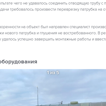
льтате чего не удавалось соединить отводящую трубу с 
адачи требовалось произвести переврезку патрубка на о
воренности на объект был направлен специалист произв
и нового патрубка и глушения не востребованного. В ре
 удалось успешно завершить монтажные работы и ввести
оборудования
1 из 5