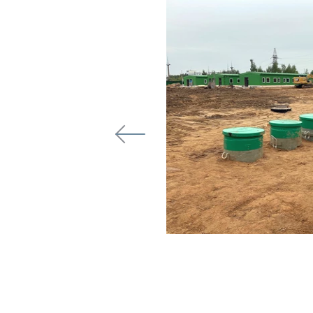
дон» - 2 этап
 завода «Посейдон» -