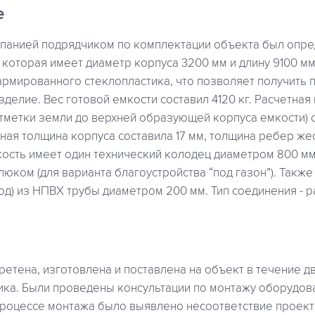
е
омпанией подрядчиком по комплектации объекта был опр
 которая имеет диаметр корпуса 3200 мм и длину 9100 мм
армированного стеклопластика, что позволяет получить 
зделие. Вес готовой емкости составил 4120 кг. Расчетная
тметки земли до верхней образующей корпуса емкости) с
ая толщина корпуса составила 17 мм, толщина ребер жес
мкость имеет один технический колодец диаметром 800 м
юком (для варианта благоустройства “под газон”). Также
ход) из НПВХ трубы диаметром 200 мм. Тип соединения - р
етена, изготовлена и поставлена на объект в течение д
ка. Были проведены консультации по монтажу оборудов
 процессе монтажа было выявлено несоответствие проект