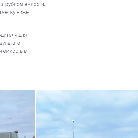
патрубком емкости.
тметку ниже
одителя для
зультате
 емкость в