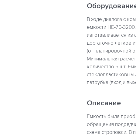
Оборудовани
В ходе диалога с к
емкости НЕ-70-3200,
изготавливается из 
достаточно легкое и
(от планировочной о
Минимальная расчетн
количество 5 шт. Е
стеклопластиковым л
патрубка (вход и вы
Описание
Емкость была приобр
обращения подрядчи
схема строповки. В