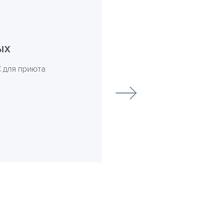
ых
 для приюта