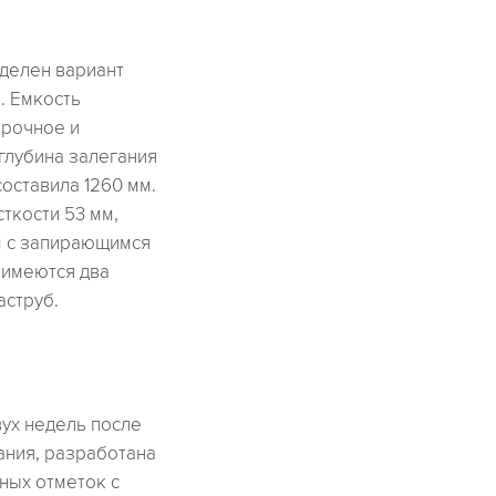
еделен вариант
. Емкость
прочное и
 глубина залегания
оставила 1260 мм.
ткости 53 мм,
м с запирающимся
 имеются два
аструб.
вух недель после
ания, разработана
ных отметок с