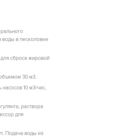
ерального
я воды в песколовке
 для сброса жировой
объемом 30 м3.
 насосов 10 м3/час,
агулянта, раствора
ессор для
т. Подача воды из