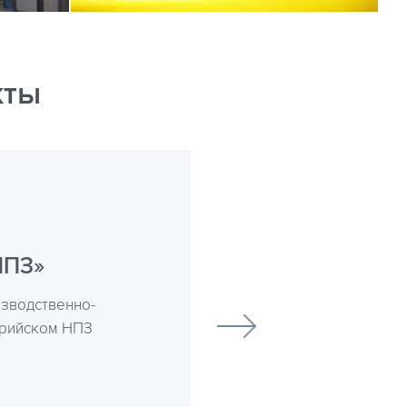
кты
НПЗ»
изводственно-
арийском НПЗ