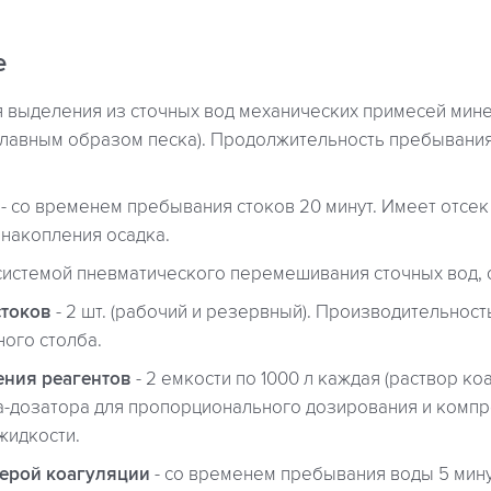
е
я выделения из сточных вод механических примесей мин
главным образом песка). Продолжительность пребывани
- со временем пребывания стоков 20 минут. Имеет отсек
 накопления осадка.
 системой пневматического перемешивания сточных вод, 
стоков
- 2 шт. (рабочий и резервный). Производительность
ного столба.
ения реагентов
- 2 емкости по 1000 л каждая (раствор ко
са-дозатора для пропорционального дозирования и компр
жидкости.
мерой коагуляции
- со временем пребывания воды 5 мину