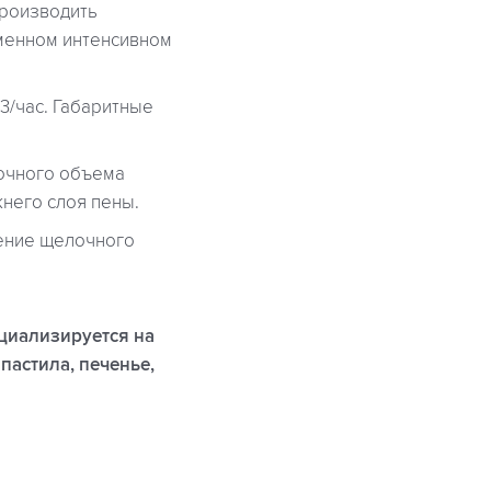
производить
еменном интенсивном
3/час. Габаритные
точного объема
него слоя пены.
ение щелочного
ециализируется на
пастила, печенье,