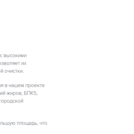
 с высокими
озволяет их
й очистки.
ая в нашем проекте
ий жиров, БПК5,
 городской
льшую площадь, что