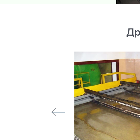
Др
БАШКОРТОСТАН
Транс»
ля воды ARMOPLAST
м3 для ООО «Башнефть-