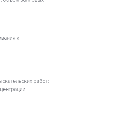
т, объем залповых
ования к
ыскательских работ:
нцентрации