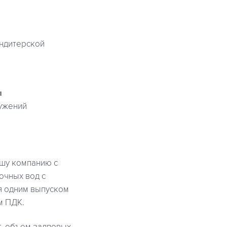
ндитерской
д
ужений
ашу компанию с
очных вод с
я одним выпуском
м ПДК.