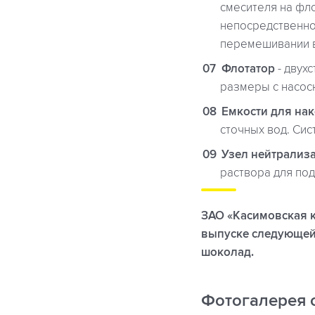
смесителя на фло
непосредственно
перемешивании во
Флотатор
- двух
размеры с насос
Емкости для на
сточных вод. Си
Узел нейтрализ
раствора для под
ЗАО «Касимовская к
выпуске следующей 
шоколад.
Фотогалерея 