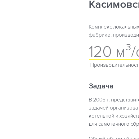
Касимовс
Комплекс локальных
фабрике, производит
120 м³/
Производительност
Задача
В 2006 г. представи
задачей организова
котельной и хозяйс
для самотечного сб