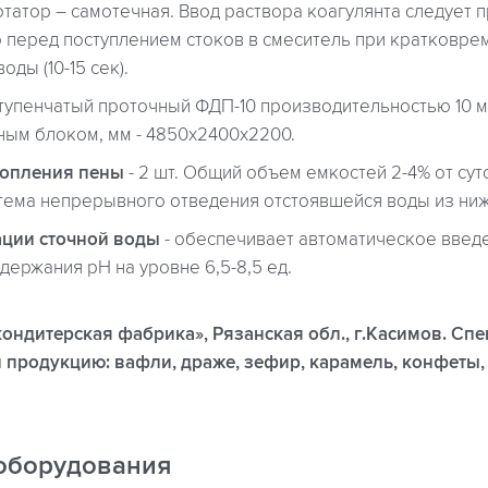
татор – самотечная. Ввод раствора коагулянта следует 
 перед поступлением стоков в смеситель при кратковр
ды (10-15 сек).
ступенчатый проточный ФДП-10 производительностью 10 м
ным блоком, мм - 4850х2400х2200.
копления пены
- 2 шт. Общий объем емкостей 2-4% от су
стема непрерывного отведения отстоявшейся воды из ниж
ации сточной воды
- обеспечивает автоматическое введ
держания рН на уровне 6,5-8,5 ед.
ондитерская фабрика», Рязанская обл., г.Касимов. Сп
продукцию: вафли, драже, зефир, карамель, конфеты, 
оборудования