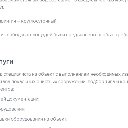
аемых сточных вод составляет в среднем 100-120 м3/су
т.
риятия – круглосуточный.
ти свободных площадей были предъявлены особые треб
луги
 специалиста на объект с выполнением необходимых из
става локальных очистных сооружений, подбор типа и ко
ентов;
ей документации;
орудования;
авки оборудования на объект;