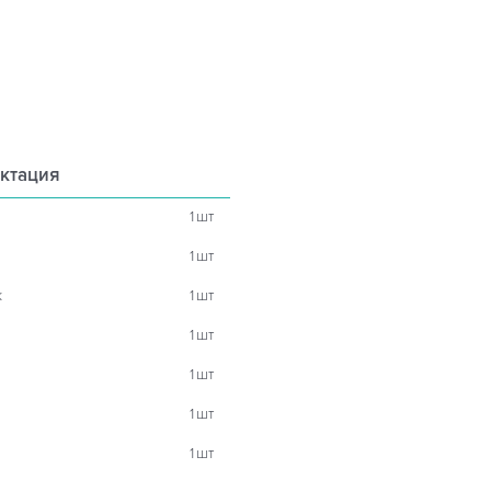
ктация
1
шт
1
шт
к
1
шт
1
шт
1
шт
1
шт
1
шт