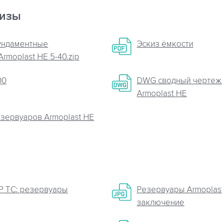
кизы
ундаментные
Эскиз ёмкости
rmoplast НЕ 5-40.zip
00
DWG сводный чертеж 
Armoplast HE
езервуаров Armoplast HE
Р ТС: резервуары
Резервуары Armoplast
заключение