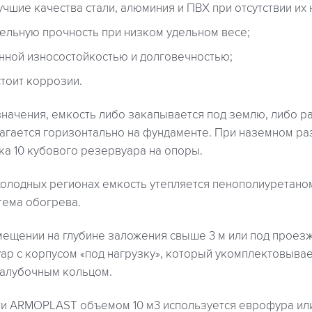
учшие качества стали, алюминия и ПВХ при отсутствии их 
ельную прочность при низком удельном весе;
ной износостойкостью и долговечностью;
тоит коррозии.
значения, емкость либо закапывается под землю, либо р
лагается горизонтально на фундаменте. При наземном р
ка 10 кубового резервуара на опоры.
 холодных регионах емкость утепляется пенополиуретано
тема обогрева.
ещении на глубине заложения свыше 3 м или под проезж
ар с корпусом «под нагрузку», который укомплектовыва
палубочным кольцом.
ти ARMOPLAST объемом 10 м3 используется еврофура или 