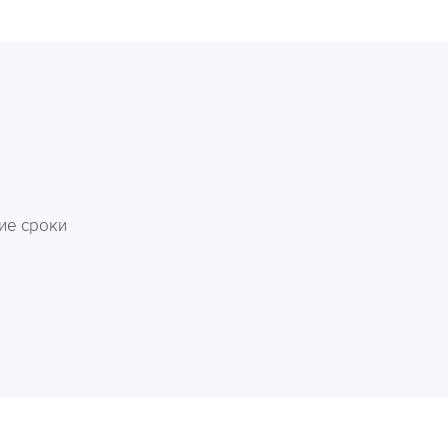
и
ие сроки