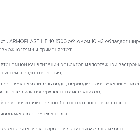
сть ARMOPLAST HE-10-1500 объемом 10 м3 обладает ши
озможностями и
применяется
:
автономной канализации объектов малоэтажной застройк
 системы водоотведения;
стве ― как накопитель воды, периодически закачиваемой
 колодцев или поверхностных источников;
ой очистки хозяйственно-бытовых и ливневых стоков;
тивопожарного запаса воды.
локомпозита
, из которого изготавливается емкость: