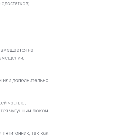
недостатков;
азмещается на
азмещении,
м или дополнительно
ей частью,
ется чугунным люком
пятитонник, так как