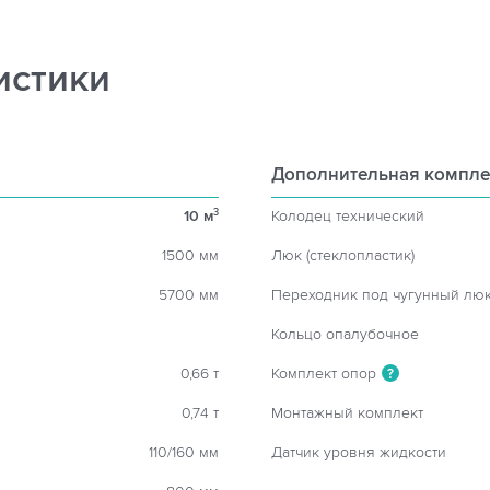
истики
Дополнительная компле
10 м
Колодец технический
3
1500 мм
Люк (стеклопластик)
5700 мм
Переходник под чугунный лю
Кольцо опалубочное
0,66 т
Комплект опор
?
0,74 т
Монтажный комплект
110/160 мм
Датчик уровня жидкости