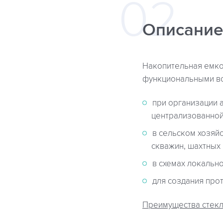
Описание
Накопительная емко
функциональными в
при организации 
централизованной
в сельском хозяй
скважин, шахтных
в схемах локальн
для создания про
Преимущества стек