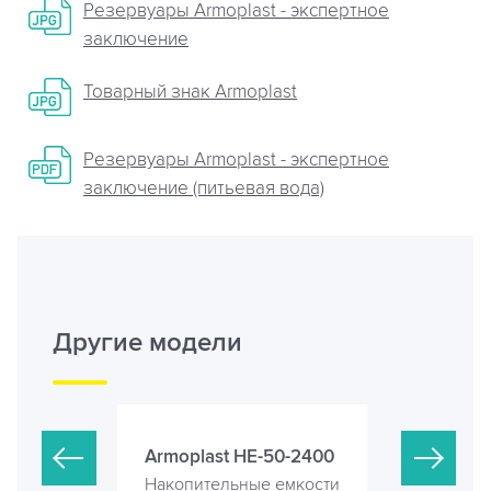
Резервуары Armoplast - экспертное
заключение
Товарный знак Armoplast
Резервуары Armoplast - экспертное
заключение (питьевая вода)
Другие модели
-45-2400
Armoplast HE-50-2400
Резервуа
е емкости
Накопительные емкости
Накопител