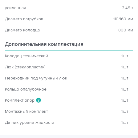
усиленная
3,49 т
Диаметр патрубков
110/160 мм
Диаметр колодца
800 мм
Дополнительная комплектация
Колодец технический
1
шт
Люк (стеклопластик)
1
шт
Переходник под чугунный люк
1
шт
Кольцо опалубочное
1
шт
Комплект опор
1
шт
?
Монтажный комплект
1
шт
Датчик уровня жидкости
1
шт