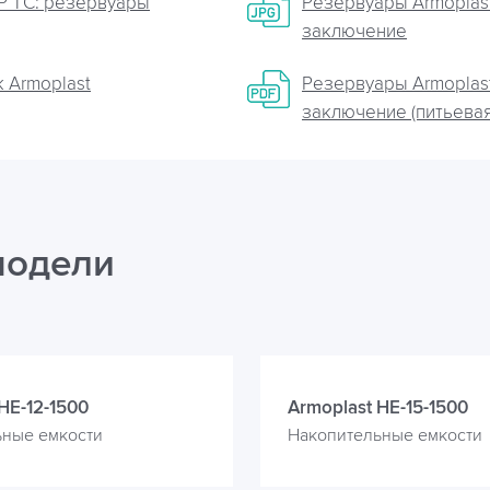
Р ТС: резервуары
Резервуары Armoplast
заключение
 Armoplast
Резервуары Armoplast
заключение (питьевая
модели
HE-12-1500
Armoplast HE-15-1500
ьные емкости
Накопительные емкости