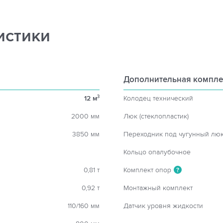
истики
Дополнительная компле
12 м
Колодец технический
3
2000 мм
Люк (стеклопластик)
3850 мм
Переходник под чугунный лю
Кольцо опалубочное
0,81 т
Комплект опор
?
0,92 т
Монтажный комплект
110/160 мм
Датчик уровня жидкости