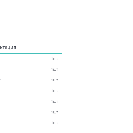
ктация
1
шт
1
шт
к
1
шт
1
шт
1
шт
1
шт
1
шт