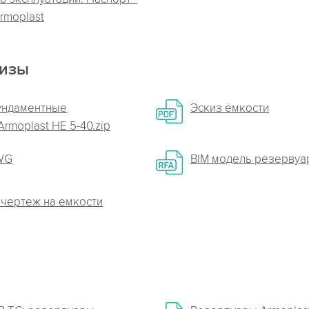
rmoplast
кизы
ундаментные
Эскиз ёмкости
rmoplast НЕ 5-40.zip
WG
BIM модель резервуа
чертеж на емкости