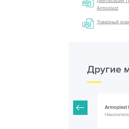
Декларация Т
Armoplast
Товарный знак
Другие 
Ёмкость 10 м3
Armoplast 
Накопительные емкости
Накопител