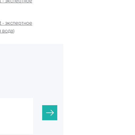
 - экспертное
 - экспертное
 вода)
Armoplast HE-15-2000
Накопительные емкости