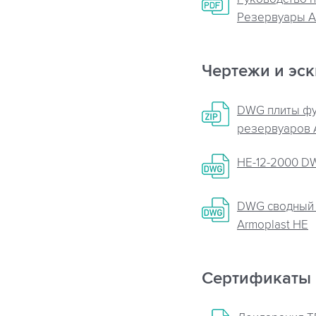
Резервуары A
Чертежи и эс
DWG плиты ф
резервуаров A
НЕ-12-2000 D
DWG сводный 
Armoplast HE
Сертификаты