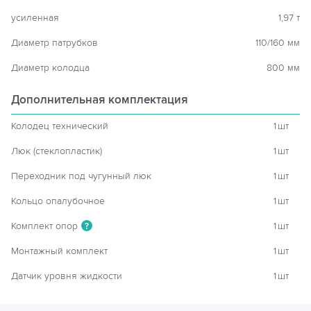
усиленная
1,97 т
Диаметр патрубков
110/160 мм
Диаметр колодца
800 мм
Дополнительная комплектация
Колодец технический
1
шт
Люк (стеклопластик)
1
шт
Переходник под чугунный люк
1
шт
Кольцо опалубочное
1
шт
Комплект опор
1
шт
?
Монтажный комплект
1
шт
Датчик уровня жидкости
1
шт