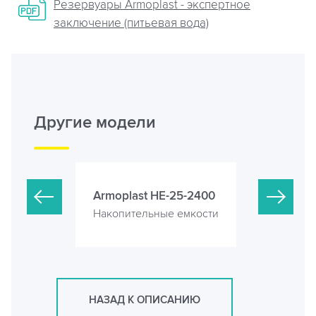
Резервуары Armoplast - экспертное
заключение (питьевая вода)
Другие модели
-25-2000
Armoplast HE-25-2400
Armoplast
е емкости
Накопительные емкости
Накопител
НАЗАД К ОПИСАНИЮ