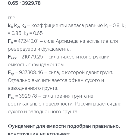
0.65 ⋅ 3929.78
где:
k
, k
, k
– коэффициенты запаса равные k
= 0.9, k
1
2
3
1
2
= 0.85, k
= 0.65
3
F
= 472419.01 – сила Архимеда на всплытие для
A
резервуара и фундамента.
F
= 210179.25 – сила тяжести конструкции,
тяж
ёмкость с фундаментом.
F
= 937308.46 – сила, с которой давит грунт.
гр
Отдельно высчитывается объем сухого и
заводненного грунта.
F
= 3929.78 – сила трения грунта на
тр
вертикальные поверхности. Рассчитывается для
сухого и заводненного грунта.
Фундамент для емкости подобран правильно,
конструкция не всплывет.