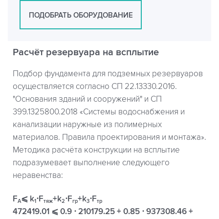
ПОДОБРАТЬ ОБОРУДОВАНИЕ
Расчёт резервуара на всплытие
Подбор фундамента для подземных резервуаров
осуществляется согласно СП 22.13330.2016.
"Основания зданий и сооружений" и СП
399.1325800.2018 «Системы водоснабжения и
канализации наружные из полимерных
материалов. Правила проектирования и монтажа».
Методика расчёта конструкции на всплытие
подразумевает выполнение следующего
неравенства:
F
⩽ k
⋅F
+k
⋅F
+k
⋅F
A
1
тяж
2
гр
3
тр
472419.01 ⩽ 0.9 ⋅ 210179.25 + 0.85 ⋅ 937308.46 +