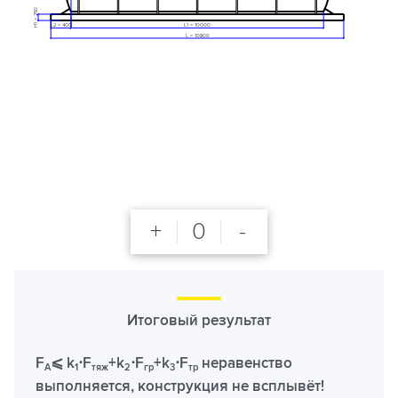
H1 = 250
L2 = 400
L1 = 10000
L = 10800
+
0
-
Итоговый результат
F
⩽ k
⋅F
+k
⋅F
+k
⋅F
неравенство
A
1
тяж
2
гр
3
тр
выполняется, конструкция не всплывёт!