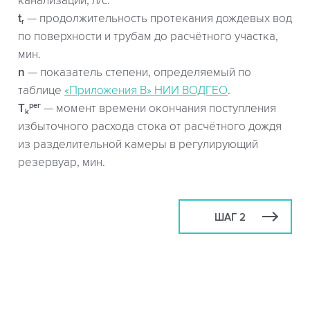
канализации, л/с.
t
— продолжительность протекания дождевых вод
r
по поверхности и трубам до расчётного участка,
мин.
n
— показатель степени, определяемый по
таблице
«Приложения В» НИИ ВОДГЕО
.
рег
T
— момент времени окончания поступления
k
избыточного расхода стока от расчётного дождя
из разделительной камеры в регулирующий
резервуар, мин.
ШАГ 2