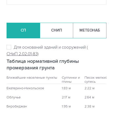
СП
СНИП
МЕТЕОНАБ
Для оснований зданий и сооружений (
СНиП 2.02.01-83)
Таблица нормативной глубины
промерзания грунта
Ближайшие населеные пункты
Суглинки и
Песок мелкий,
глины
супесь
Екатерино-Никольское
1.83 м
2.22 м
Облучье
2.17 м
2.64 м
Биробиджан
1.95 м
2.38 м