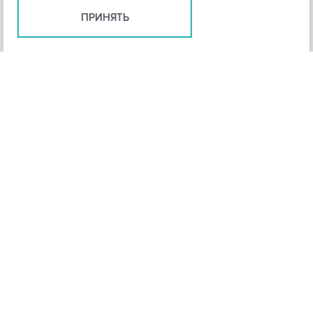
ПРИНЯТЬ
+
3
-
Рейтинг инструмента
НАЗАД
4,3