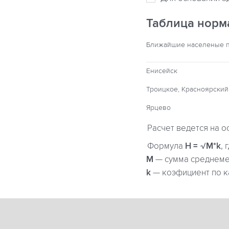
Таблица норм
Ближайшие населеные 
Енисейск
Троицкое, Красноярский
Ярцево
Расчет ведется на о
Формула
H = √M*k
, 
М
— сумма среднемес
k
— коэфициент по к