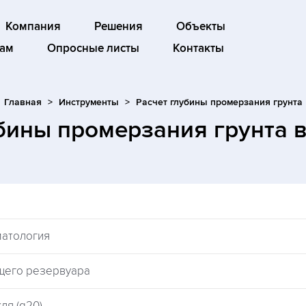
Компания
Решения
Объекты
ам
Опросные листы
Контакты
Главная
Инструменты
Расчет глубины промерзания грунта
убины промерзания грунта
матология
щего резервуара