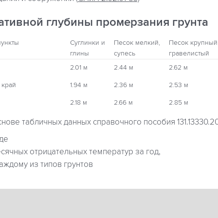
ативной глубины промерзания грунта
пункты
Суглинки и
Песок мелкий,
Песок крупный
глины
супесь
гравелистый
2.01 м
2.44 м
2.62 м
 край
1.94 м
2.36 м
2.53 м
2.18 м
2.66 м
2.85 м
снове табличных данных справочного пособия 131.13330.2
где
ячных отрицательных температур за год,
аждому из типов грунтов