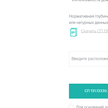
Интенсивность дож
Нормативная глубина
или натурных данны
Скачать СП 131
СП
131.13330
Для оснований з