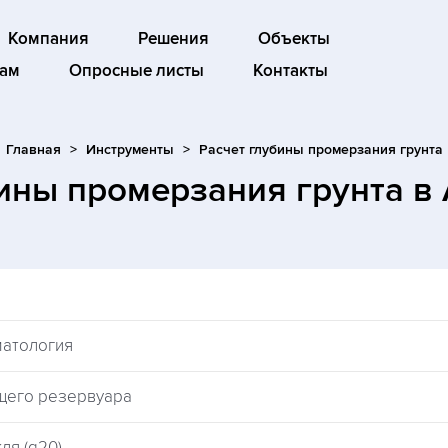
Компания
Решения
Объекты
ам
Опросные листы
Контакты
Главная
Инструменты
Расчет глубины промерзания грунта
бины промерзания грунта
в
матология
щего резервуара