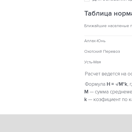
Таблица норм
Ближайшие населеные 
Аллах-Юнь
Охотский Перевоз
Усть-Мая
Расчет ведется на о
Формула
H = √M*k
, 
М
— сумма среднемес
k
— коэфициент по к