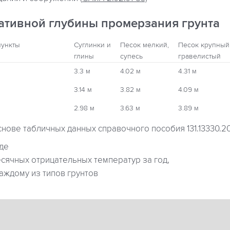
ативной глубины промерзания грунта
пункты
Суглинки и
Песок мелкий,
Песок крупный
глины
супесь
гравелистый
3.3 м
4.02 м
4.31 м
3.14 м
3.82 м
4.09 м
2.98 м
3.63 м
3.89 м
снове табличных данных справочного пособия 131.13330.2
где
ячных отрицательных температур за год,
аждому из типов грунтов