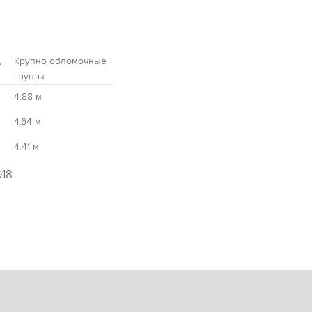
,
Крупно обломочные
грунты
4.88 м
4.64 м
4.41 м
018