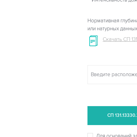
Интенсивность дож
Нормативная глубина
или натурных данны
Скачать СП 131
СП
131.13330
Для оснований з