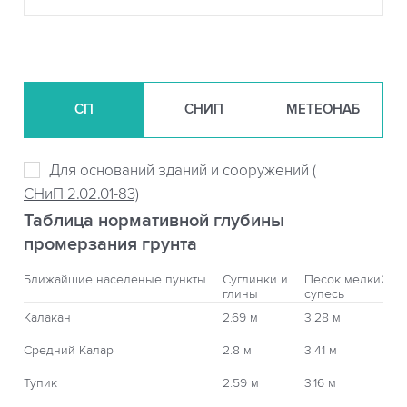
СП
СНИП
МЕТЕОНАБ
Для оснований зданий и сооружений (
СНиП 2.02.01-83)
Таблица нормативной глубины
промерзания грунта
Ближайшие населеные пункты
Суглинки и
Песок мелкий,
глины
супесь
Калакан
2.69 м
3.28 м
Средний Калар
2.8 м
3.41 м
Тупик
2.59 м
3.16 м