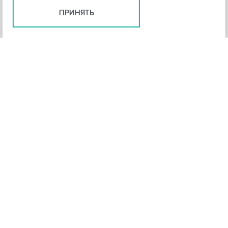
ПРИНЯТЬ
+
3
-
Рейтинг инструмента
НАЗАД
4,3