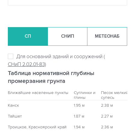
СП
СНИП
МЕТЕОНАБ
Для оснований зданий и сооружений (
СНиП 2.02.01-83)
Таблица нормативной глубины
промерзания грунта
Ближайшие населеные пункты
Суглинки и
Песок мелкий,
глины
супесь
Канск
1.95 м
2.38 м
Тайшет
1.87 м
2.27 м
Троицкое, Красноярский край
1.94 м
2.36 м