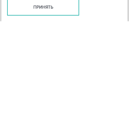
ПРИНЯТЬ
+
3
-
Рейтинг инструмента
НАЗАД
4,3