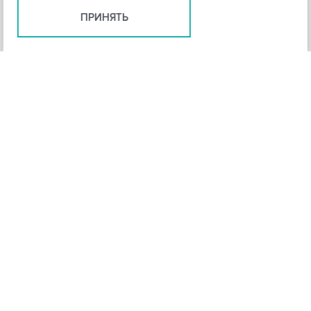
ПРИНЯТЬ
+
3
-
Рейтинг инструмента
НАЗАД
4,3