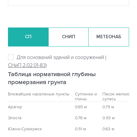
СП
СНИП
МЕТЕОНАБ
Для оснований зданий и сооружений (
СНиП 2.02.01-83)
Таблица нормативной глубины
промерзания грунта
Ближайшие населеные пункты
Суглинки и
Песок мелкий,
глины
супесь
Арзгир
0.65 м
0.79 м
Элиста
0.76 м
0.93 м
Южно-Сухокумск
0.51 м
0.63 м