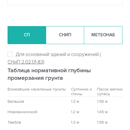
СП
СНИП
МЕТЕОНАБ
Для оснований зданий и сооружений (
СНиП 2.02.01-83)
Таблица нормативной глубины
промерзания грунта
Ближайшие населеные пункты
Суглинки и
Песок мелкий,
глины
супесь
Балашов
1.3 м
1.58 м
Новоаннинский
1.2 м
1.45 м
Тамбов
1.3 м
1.58 м