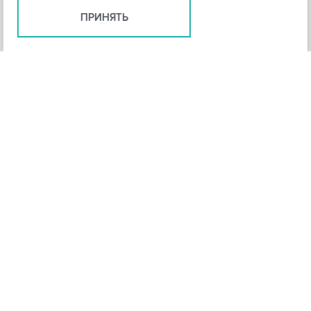
ПРИНЯТЬ
+
3
-
Рейтинг инструмента
НАЗАД
4,3