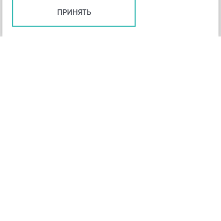
ПРИНЯТЬ
+
3
-
Рейтинг инструмента
НАЗАД
4,3