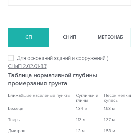
СП
СНИП
МЕТЕОНАБ
Для оснований зданий и сооружений (
СНиП 2.02.01-83)
Таблица нормативной глубины
промерзания грунта
Ближайшие населеные пункты
Суглинки и
Песок мелкий,
глины
супесь
Бежецк
1.34 м
1.63 м
Тверь
1.13 м
1.37 м
Дмитров
1.3 м
1.58 м