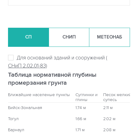
СП
СНИП
МЕТЕОНАБ
Для оснований зданий и сооружений (
СНиП 2.02.01-83)
Таблица нормативной глубины
промерзания грунта
Ближайшие населеные пункты
Суглинки и
Песок мелкий,
глины
супесь
Бийск-Зональная
1.74 м
2.11 м
Тогул
1.66 м
2.02 м
Барнаул
1.71 м
2.08 м