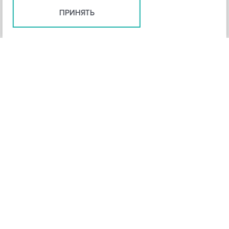
ПРИНЯТЬ
+
3
-
Рейтинг инструмента
НАЗАД
4,3