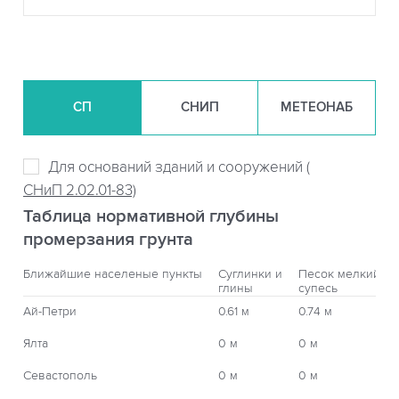
СП
СНИП
МЕТЕОНАБ
Для оснований зданий и сооружений (
СНиП 2.02.01-83)
Таблица нормативной глубины
промерзания грунта
Ближайшие населеные пункты
Суглинки и
Песок мелкий,
глины
супесь
Ай-Петри
0.61 м
0.74 м
Ялта
0 м
0 м
Севастополь
0 м
0 м