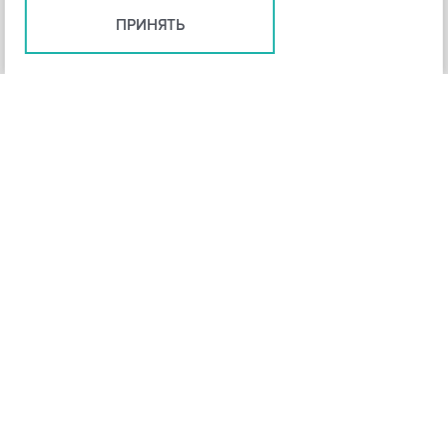
ПРИНЯТЬ
+
3
-
Рейтинг инструмента
НАЗАД
4,3