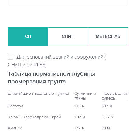
СП
СНИП
МЕТЕОНАБ
Для оснований зданий и сооружений (
СНиП 2.02.01-83)
Таблица нормативной глубины
промерзания грунта
Ближайшие населеные пункты
Суглинки и
Песок мелкий,
глины
супесь
Боготол
1.78 м
2.17 м
Ключи, Красноярский край
1.87 м
2.27 м
Ачинск
1.72 м
2.1 м