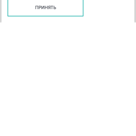
ПРИНЯТЬ
+
3
-
Рейтинг инструмента
НАЗАД
4,3