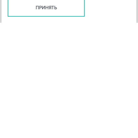
ПРИНЯТЬ
+
3
-
Рейтинг инструмента
НАЗАД
4,3