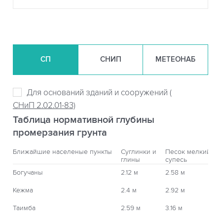
СП
СНИП
МЕТЕОНАБ
Для оснований зданий и сооружений (
СНиП 2.02.01-83)
Таблица нормативной глубины
промерзания грунта
Ближайшие населеные пункты
Суглинки и
Песок мелкий,
глины
супесь
Богучаны
2.12 м
2.58 м
Кежма
2.4 м
2.92 м
Таимба
2.59 м
3.16 м