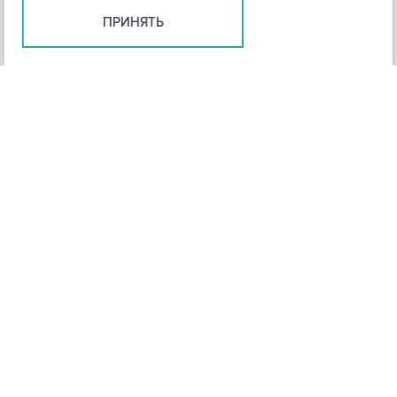
ПРИНЯТЬ
+
3
-
Рейтинг инструмента
НАЗАД
4,3