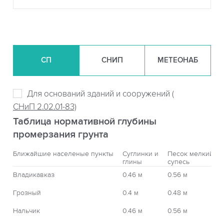
СП
СНИП
МЕТЕОНАБ
Для оснований зданий и сооружений (
СНиП 2.02.01-83)
Таблица нормативной глубины
промерзания грунта
Ближайшие населеные пункты
Суглинки и
Песок мелкий,
глины
супесь
Владикавказ
0.46 м
0.56 м
Грозный
0.4 м
0.48 м
Нальчик
0.46 м
0.56 м