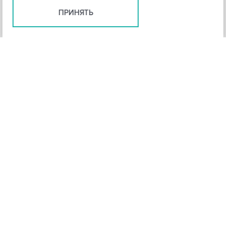
ПРИНЯТЬ
+
3
-
Рейтинг инструмента
НАЗАД
4,3