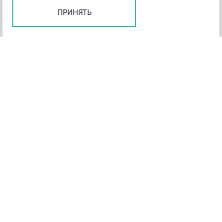
ПРИНЯТЬ
+
3
-
Рейтинг инструмента
НАЗАД
4,3